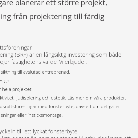
are planerar ett större projekt,
ng från projektering till färdig
ttsföreningar
rening (BRF) är en långsiktig investering som både
er fastighetens värde. Vi erbjuder:
siktning till avslutad entreprenad.
esign.
hela projektet.
ivitet, ljudisolering och estetik.
Läs mer om våra produkter.
tadsrättsföreningar med fönsterbyte, oavsett om det gäller
ösningar eller insticksmontage.
ckeln till ett lyckat fönsterbyte