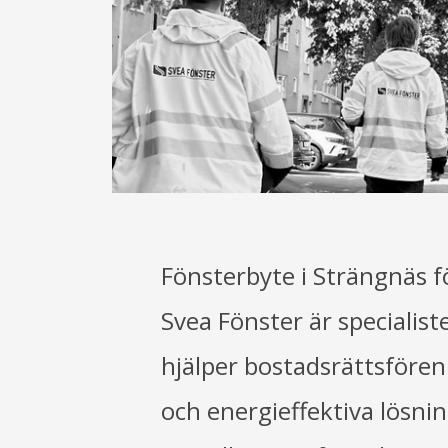
Fönsterbyte i Strängnäs f
Svea Fönster är specialist
hjälper bostadsrättsföre
och energieffektiva lösnin