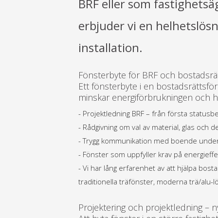
BRF eller som fastighetsäg
erbjuder vi en helhetslösni
installation.
Fönsterbyte för BRF och bostadsrä
Ett fönsterbyte i en bostadsrättsfö
minskar energiförbrukningen och höj
- Projektledning BRF – från första statusbe
- Rådgivning om val av material, glas och d
- Trygg kommunikation med boende under 
- Fönster som uppfyller krav på energieffekt
- Vi har lång erfarenhet av att hjälpa bos
traditionella träfönster, moderna trä/alu-l
Projektering och projektledning – ny