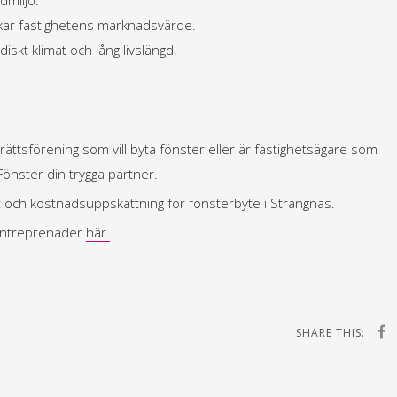
 ökar fastighetens marknadsvärde.
skt klimat och lång livslängd.
tsförening som vill byta fönster eller är fastighetsägare som
önster din trygga partner.
t och kostnadsuppskattning för fönsterbyte i Strängnäs.
rentreprenader
här.
SHARE THIS: