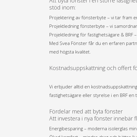
Att byta fönster i en större fastig
stöd inom:
Projektering av fönsterbyte – vi tar fram 
Projektledning fönsterbyte – vi samordna
Projektledning för fastighetsägare & BRF 
Med Svea Fönster får du en erfaren partner
med högsta kvalitet.
Kostnadsuppskattning och offert fö
Vi erbjuder alltid en kostnadsuppskattnin
fastighetsägare eller styrelse i en BRF en
Fördelar med att byta fönster
Att investera i nya fönster innebär fl
Energibesparing – moderna isolerglas mi
Ökad komfort – mindre drag och bättre lju