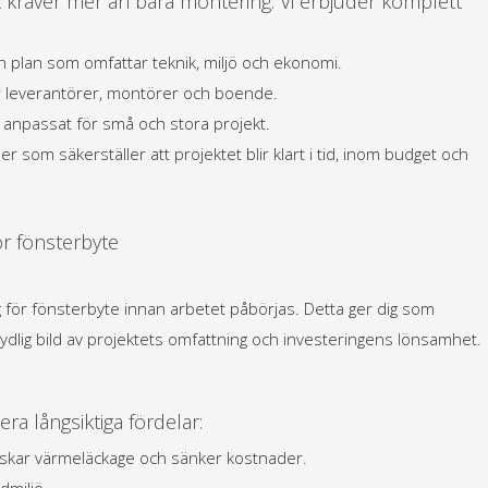
het kräver mer än bara montering. Vi erbjuder komplett
en plan som omfattar teknik, miljö och ekonomi.
r leverantörer, montörer och boende.
– anpassat för små och stora projekt.
 som säkerställer att projektet blir klart i tid, inom budget och
r fönsterbyte
g för fönsterbyte innan arbetet påbörjas. Detta ger dig som
 tydlig bild av projektets omfattning och investeringens lönsamhet.
era långsiktiga fördelar:
nskar värmeläckage och sänker kostnader.
dmiljö.