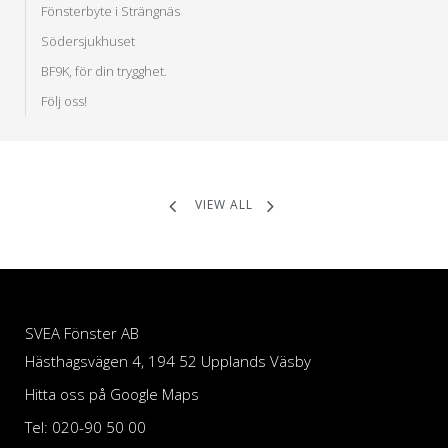
Fönsterbyte i Strängnäs
Södersjukhuset
BF9K, för din trygghet.
Följ oss!
VIEW ALL
SVEA Fönster AB
Hästhagsvägen 4, 194 52 Upplands Väsby
Hitta oss på Google Maps
Tel: 020-90 50 00