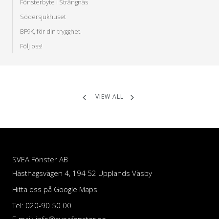
Fönsterbyte i Strängnäs
Södersjukhuset
BF9K, för din trygghet.
Följ oss!
VIEW ALL
SVEA Fönster AB
Hästhagsvägen 4, 194 52 Upplands Väsby
Hitta oss på Google Maps
Tel: 020-90 50 00
E-mail: info@sveafonster.se