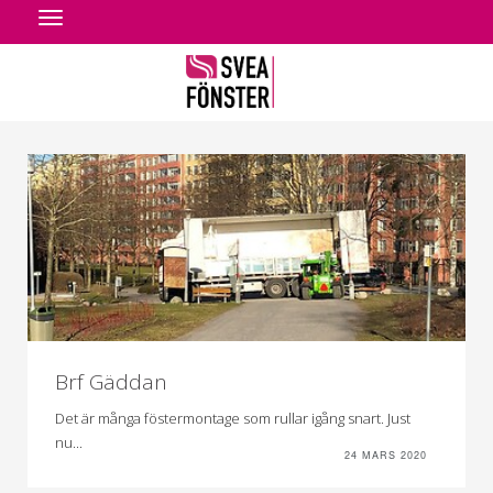
Toggle
navigation
Brf Gäddan
Det är många föstermontage som rullar igång snart. Just
nu...
24 MARS 2020