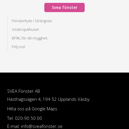
Svea fönster
Fönsterbyte i Strängnäs
Södersjukhuset
BF9K, för din trygghet.
Följ oss!
SVEA Fönster AB
Hästhagsvägen 4, 194 52 Upplands Väsby
Hitta oss på Google Maps
Tel: 020-90 50 00
E-mail: info@sveafonster.se