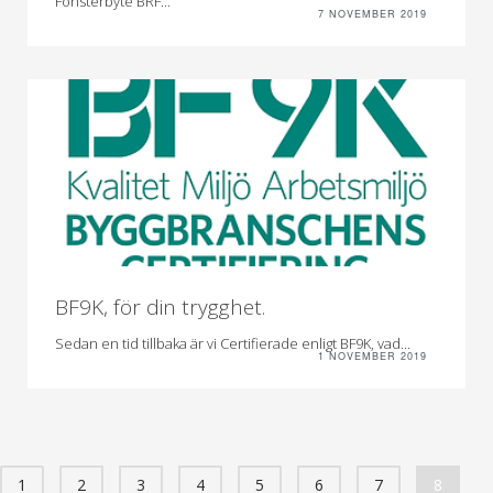
Fönsterbyte BRF...
7 NOVEMBER 2019
BF9K, för din trygghet.
Sedan en tid tillbaka är vi Certifierade enligt BF9K, vad...
1 NOVEMBER 2019
1
2
3
4
5
6
7
8