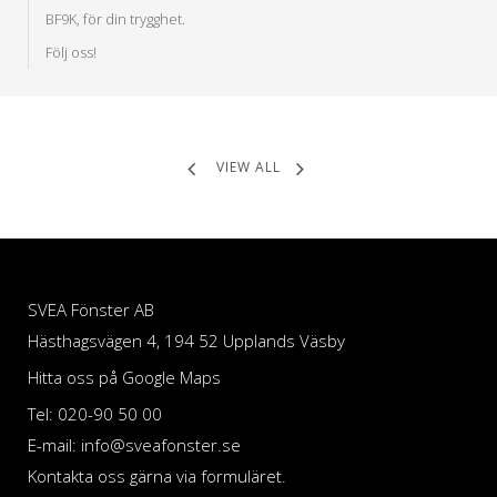
BF9K, för din trygghet.
Följ oss!
VIEW ALL
SVEA Fönster AB
Hästhagsvägen 4, 194 52 Upplands Väsby
Hitta oss på Google Maps
Tel: 020-90 50 00
E-mail: info@sveafonster.se
Kontakta oss gärna via formuläret.